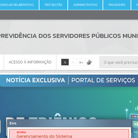
ONSELHO DELIBERATIVO
PRÓ GESTÃO
ADMINISTRATIVO
FINANCEIRO
 PREVIDÊNCIA DOS SERVIDORES PÚBLICOS MUN
ACESSO À INFORMAÇÃO
A
A
-
A
+
ACESSO À INFORMAÇÃO
Por favor, aguarde...
Erro
SISTEMA
Gerenciamento do Sistema