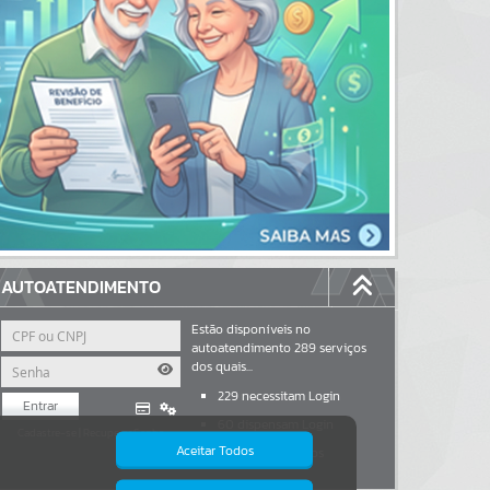
AUTOATENDIMENTO
Estão disponíveis no
autoatendimento
289
serviços
dos quais...
229
necessitam Login
Entrar
60
dispensam Login
Cadastre-se
|
Recuperar Senha
Aceitar Todos
6
são informativos