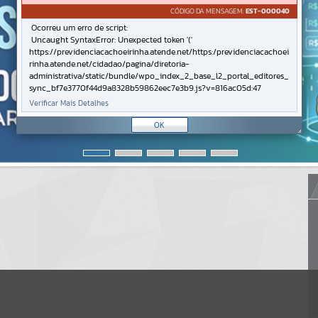
CÓDIGO DA MENSAGEM:
EST-000040
Ocorreu um erro de script:
Uncaught SyntaxError: Unexpected token '('
https://previdenciacachoeirinha.atende.net/https:/previdenciacachoei
rinha.atende.net/cidadao/pagina/diretoria-
administrativa/static/bundle/wpo_index_2_base_l2_portal_editores_
sync_bf7e3770f44d9a8328b59862eec7e3b9.js?v=816ac05d:47
Verificar Mais Detalhes
OK