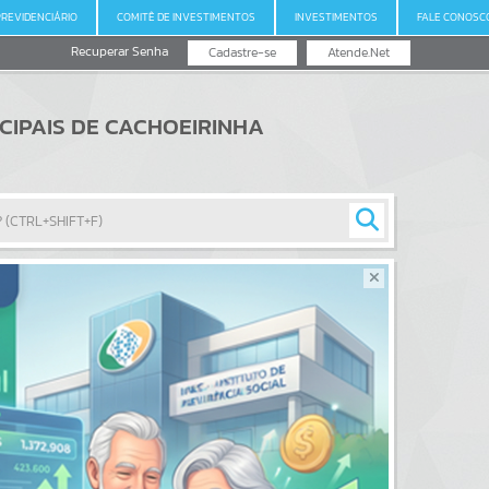
PREVIDENCIÁRIO
COMITÊ DE INVESTIMENTOS
INVESTIMENTOS
FALE CONOSC
Recuperar Senha
Cadastre-se
Atende.Net
ICIPAIS DE CACHOEIRINHA